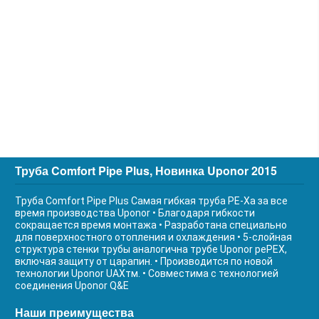
Труба Comfort Pipe Plus, Новинка Uponor 2015
Труба Comfort Pipe Plus Самая гибкая труба РЕ-Ха за все
время производства Uponor • Благодаря гибкости
сокращается время монтажа • Разработана специально
для поверхностного отопления и охлаждения • 5-слойная
структура стенки трубы аналогична трубе Uponor реPEX,
включая защиту от царапин. • Производится по новой
технологии Uponor UAXтм. • Совместима с технологией
соединения Uponor Q&E
Наши преимущества