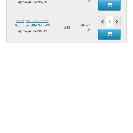
₽
Артикул: 97896290
Колодезный насос
Grundfos SBA 3-45 AW
50 797
2,83
₽
Артикул: 97896312