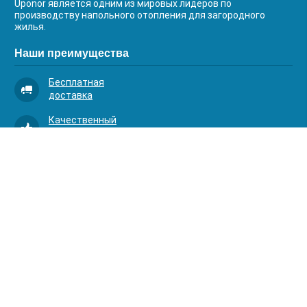
Uponor является одним из мировых лидеров по
производству напольного отопления для загородного
жилья.
Наши преимущества
Бесплатная
доставка
Качественный
сервис
Умная
комплектация
Контакты
Телефоны:
8 (383) 334-03-88
8 (383) 363-20-44
8 (383) 214-62-40
Адрес:
630001, г. Новосибирск, Д.Ковальчук 1 к.2, оф.313