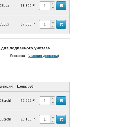
CELux
38 800 ₽
CELux
37 000 ₽
 для подвесного унитаза
Доставка - (
условия доставки
)
лекция
Цена, руб.
Eprofil
15 522 ₽
Eprofil
23 166 ₽