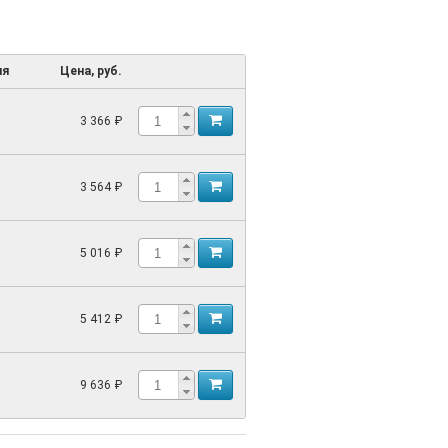
ия
Цена, руб.
3 366 ₽
3 564 ₽
5 016 ₽
5 412 ₽
9 636 ₽