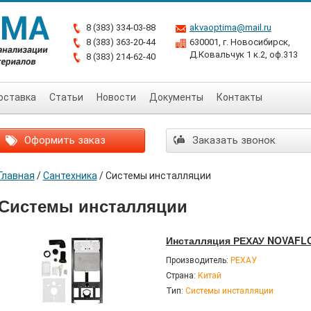
8 (383) 334-03-88
akvaoptima@mail.ru
8 (383) 363-20-44
630001, г. Новосибирск,
Д.Ковальчук 1 к.2, оф.313
8 (383) 214-62-40
оставка
Статьи
Новости
Документы
Контакты
Оформить заказ
Заказать звонок
Главная
/
Сантехника
/
Системы инсталляции
Системы инсталляции
Инсталляция РЕХАУ NOVAFLO
Производитель:
РЕХАУ
Страна:
Китай
Тип:
Системы инсталляции