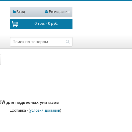
Вход
Регистрация
0
тов. -
0
руб.
W для подвесных унитазов
Доставка - (
условия доставки
)