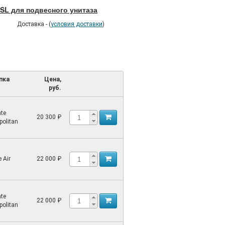
SL для подвесного унитаза
Доставка - (
условия доставки
)
пка
Цена,
руб.
te
20 300 ₽
olitan
 Air
22 000 ₽
te
22 000 ₽
olitan