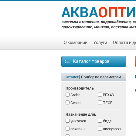
О компании
Услуги
Оплата и д
Каталог товаров
|
Каталог
Подбор по параметрам
Производитель
Grohe
РЕХАУ
Geberit
TECE
Назначение для:
унитазов
биде
раковин
писсуаров