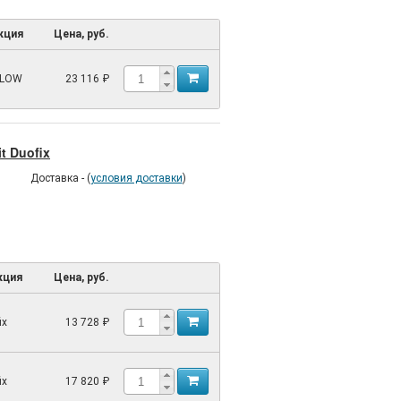
кция
Цена, руб.
FLOW
23 116 ₽
t Duofix
Доставка - (
условия доставки
)
кция
Цена, руб.
ix
13 728 ₽
ix
17 820 ₽