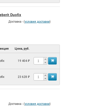
berit Duofix
Доставка - (
условия доставки
)
екция
Цена, руб.
ofix
19 404 ₽
ofix
23 628 ₽
Доставка - (
условия доставки
)