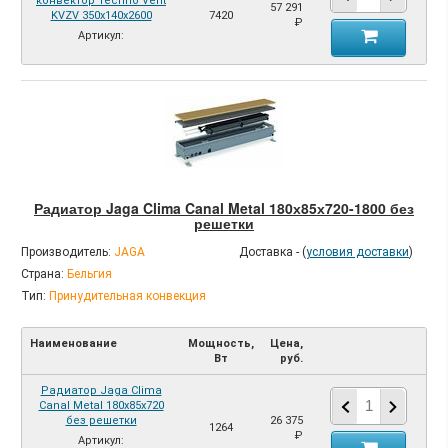
конвектор Techno Vent
57 291
KVZV 350х140х2600
7420
₽
Артикул:
Радиатор Jaga Clima Canal Metal 180х85х720-1800 без
решетки
Производитель:
JAGA
Доставка - (
условия доставки
)
Страна:
Бельгия
Тип:
Принудительная конвекция
Наименование
Мощность,
Цена,
Вт
руб.
Радиатор Jaga Clima
Canal Metal 180х85х720
без решетки
26 375
1264
₽
Артикул: