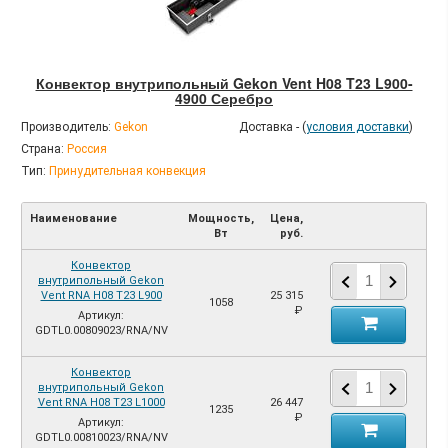
Конвектор внутрипольный Gekon Vent H08 T23 L900-
4900 Серебро
Производитель:
Gekon
Доставка - (
условия доставки
)
Страна:
Россия
Тип:
Принудительная конвекция
Наименование
Мощность,
Цена,
Вт
руб.
Конвектор
внутрипольный Gekon
Vent RNA H08 T23 L900
25 315
1058
₽
Артикул:
GDTL0.00809023/RNA/NV
Конвектор
внутрипольный Gekon
Vent RNA H08 T23 L1000
26 447
1235
₽
Артикул:
GDTL0.00810023/RNA/NV