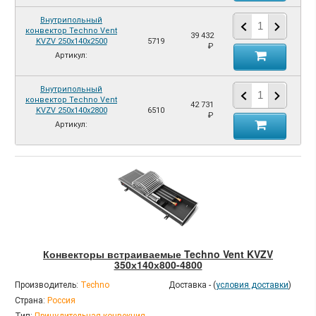
Внутрипольный
конвектор Techno Vent
39 432
KVZV 250х140х2500
5719
₽
Артикул:
Внутрипольный
конвектор Techno Vent
42 731
KVZV 250х140х2800
6510
₽
Артикул:
Конвекторы встраиваемые Techno Vent KVZV
350х140х800-4800
Производитель:
Techno
Доставка - (
условия доставки
)
Страна:
Россия