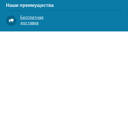
Наши преимущества
Бесплатная
доставка
Качественный
сервис
Умная
комплектация
Контакты
Телефоны:
8 (383) 334-03-88
8 (383) 363-20-44
8 (383) 214-62-40
Адрес:
630001, г. Новосибирск, Д.Ковальчук 1 к.2, оф.313
АКВАОПТИМА 2024. Все права защищены.
akvaoptima@mail.ru