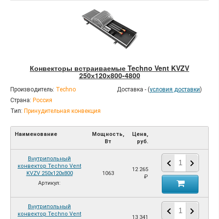
Конвекторы встраиваемые Techno Vent KVZV
250х120х800-4800
Производитель:
Techno
Доставка - (
условия доставки
)
Страна:
Россия
Тип:
Принудительная конвекция
Наименование
Мощность,
Цена,
Вт
руб.
Внутрипольный
конвектор Techno Vent
12 265
KVZV 250х120х800
1063
₽
Артикул:
Внутрипольный
конвектор Techno Vent
13 341