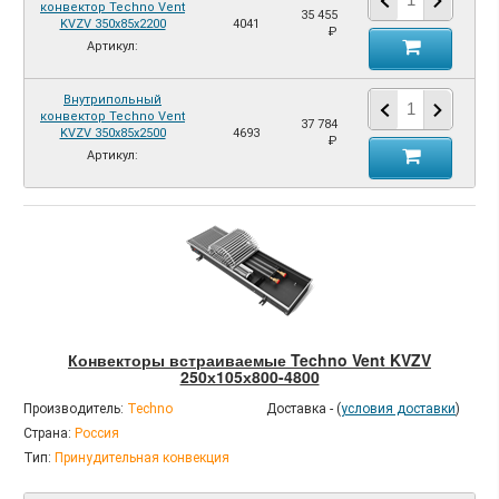
конвектор Techno Vent
35 455
KVZV 350х85х2200
4041
₽
Артикул:
Внутрипольный
конвектор Techno Vent
37 784
KVZV 350х85х2500
4693
₽
Артикул:
Конвекторы встраиваемые Techno Vent KVZV
250х105х800-4800
Производитель:
Techno
Доставка - (
условия доставки
)
Страна:
Россия
Тип:
Принудительная конвекция