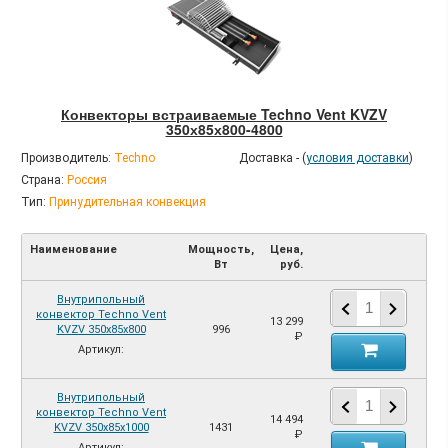
Конвекторы встраиваемые Techno Vent KVZV
350х85х800-4800
Производитель:
Techno
Доставка - (
условия доставки
)
Страна:
Россия
Тип:
Принудительная конвекция
Наименование
Мощность,
Цена,
Вт
руб.
Внутрипольный
конвектор Techno Vent
13 299
KVZV 350х85х800
996
₽
Артикул:
Внутрипольный
конвектор Techno Vent
14 494
KVZV 350х85х1000
1431
₽
Артикул: