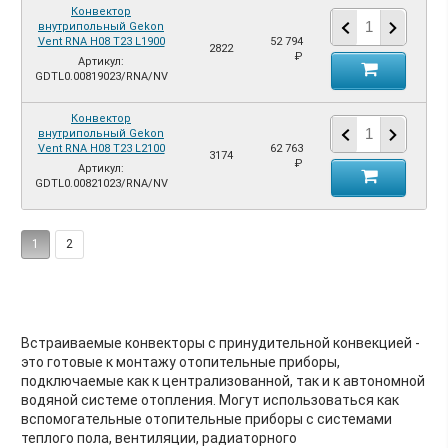
Конвектор
внутрипольный Gekon
Vent RNA H08 T23 L1900
52 794
2822
₽
Артикул:
GDTL0.00819023/RNA/NV
Конвектор
внутрипольный Gekon
Vent RNA H08 T23 L2100
62 763
3174
₽
Артикул:
GDTL0.00821023/RNA/NV
1
2
Встраиваемые конвекторы с принудительной конвекцией -
это готовые к монтажу отопительные приборы,
подключаемые как к централизованной, так и к автономной
водяной системе отопления. Могут использоваться как
вспомогательные отопительные приборы с системами
теплого пола, вентиляции, радиаторного