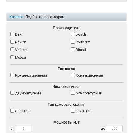
|
Каталог
Подбор по параметрам
Производитель
Baxi
Bosch
Navien
Protherm
Vaillant
Rinnai
Meteor
Тип котла
Конденсационный
Конвекционный
Число контуров
двухконтурный
одноконтурный
Тип камеры сгорания
открытая
закрытая
Мощность, кВт
от
до