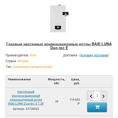
Газовые настенные конденсационные котлы BAXI LUNA
Duo-tec E
Производитель:
Baxi
Доставка - (
условия доставки
)
Страна:
Италия
Тип:
Настенные газовые котлы
Наименование
Мощность,
Цена,
кВт
руб.
Настенный
конденсационный
одноконтурный котел
114 653
24
BAXI LUNA Duo-tec E 1.24
₽
Артикул: A7720023