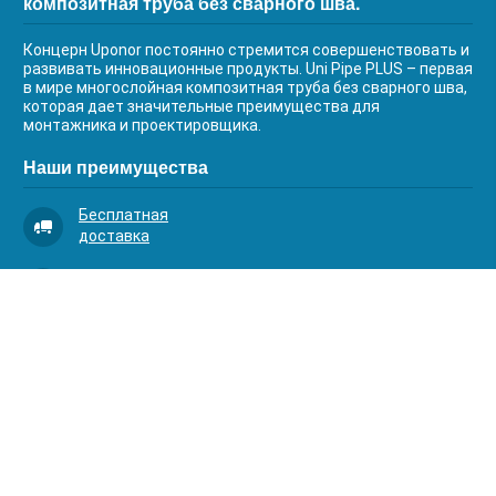
композитная труба без сварного шва.
Концерн Uponor постоянно стремится совершенствовать и
развивать инновационные продукты. Uni Pipe PLUS – первая
в мире многослойная композитная труба без сварного шва,
которая дает значительные преимущества для
монтажника и проектировщика.
Наши преимущества
Бесплатная
доставка
Качественный
сервис
Умная
комплектация
Контакты
Телефоны:
8 (383) 334-03-88
8 (383) 363-20-44