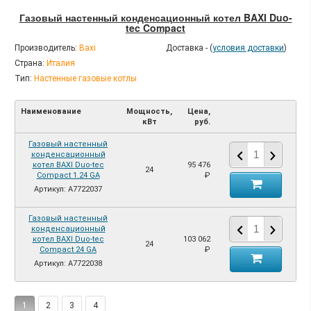
Газовый настенный конденсационный котел BAXI Duo-
tec Compact
Производитель:
Baxi
Доставка - (
условия доставки
)
Страна:
Италия
Тип:
Настенные газовые котлы
Наименование
Мощность,
Цена,
кВт
руб.
Газовый настенный
конденсационный
котел BAXI Duo-tec
95 476
24
Compact 1.24 GA
₽
Артикул: A7722037
Газовый настенный
конденсационный
котел BAXI Duo-tec
103 062
24
Compact 24 GA
₽
Артикул: A7722038
1
2
3
4