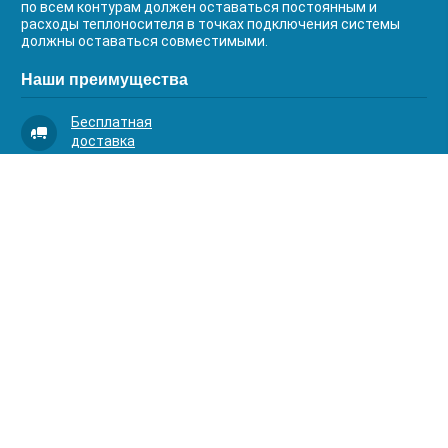
по всем контурам должен оставаться постоянным и
расходы теплоносителя в точках подключения системы
должны оставаться совместимыми.
Наши преимущества
Бесплатная
доставка
Качественный
сервис
Умная
комплектация
Контакты
Телефоны:
8 (383) 334-03-88
8 (383) 363-20-44
8 (383) 214-62-40
Адрес:
630001, г. Новосибирск, Д.Ковальчук 1 к.2, оф.313