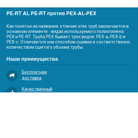
PE-RT AL PE-RT против PEX-AL-PEX
Как понятно из названия, отличия этих труб заключается в
основном элементе - видах используемого полиэтилена
PEX и PE-RT. Труба PEX бывает трех видов: PEX-a, PEX-b и
PEX-c. Отличаются они способом сшивки и соответственно
количеством сшитого объема трубы.
Наши преимущества
Бесплатная
доставка
Качественный
сервис
Умная
комплектация
Контакты