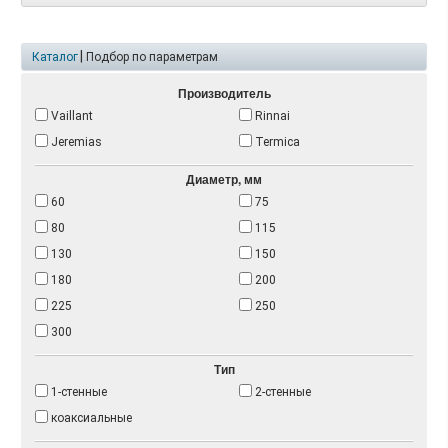
|
Каталог
Подбор по параметрам
Производитель
Vaillant
Rinnai
Jeremias
Termica
Диаметр, мм
60
75
80
115
130
150
180
200
225
250
300
Тип
1-стенные
2-стенные
коаксиальные