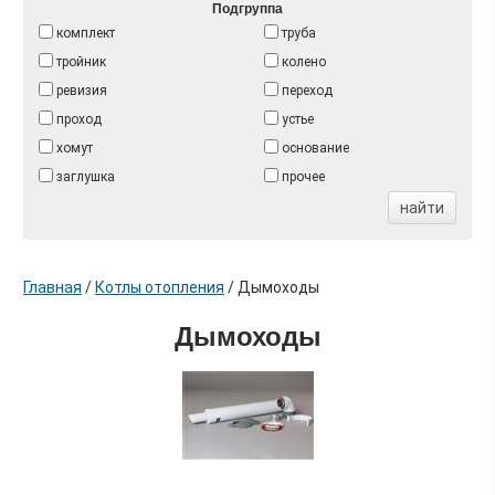
Подгруппа
комплект
труба
тройник
колено
ревизия
переход
проход
устье
хомут
основание
заглушка
прочее
найти
Главная
/
Котлы отопления
/
Дымоходы
Дымоходы