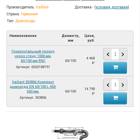
Производитель:
Vaillant
Доставка - (
условия доставки
)
Страна:
Германия
Тип:
Дымоходы
Наименование
Диаметр,
Цена,
мм
руб.
Горизонтальный проход
через стену, 1000 мм,
4 468
60/100 мм RNC
60/100
₽
Артикул: 0020188791
Vaillant 303806 Комплект
дымохода DN 60/100 L 450-
14 798
650 мм.
60/100
₽
Артикул: 303806