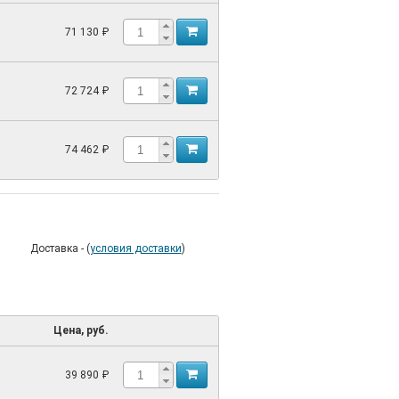
71 130 ₽
72 724 ₽
74 462 ₽
Доставка - (
условия доставки
)
Цена, руб.
39 890 ₽