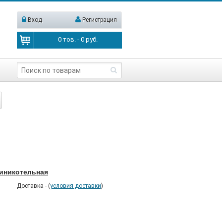
Вход
Регистрация
0
тов. -
0
руб.
миникотельная
Доставка - (
условия доставки
)