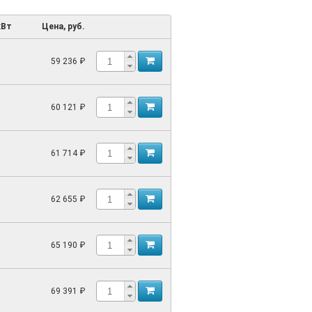
кВт
Цена, руб.
59 236 ₽
60 121 ₽
61 714 ₽
62 655 ₽
65 190 ₽
69 391 ₽