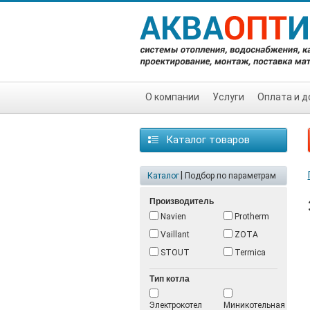
О компании
Услуги
Оплата и д
Каталог товаров
|
Каталог
Подбор по параметрам
Производитель
Navien
Protherm
Vaillant
ZOTA
STOUT
Termica
Тип котла
Электрокотел
Миникотельная