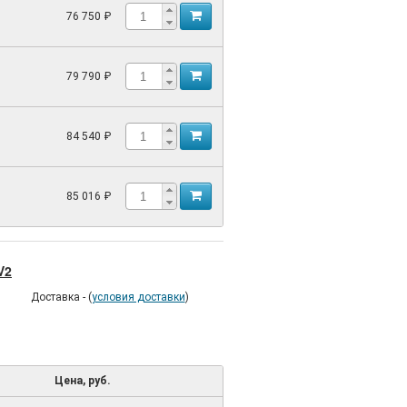
76 750 ₽
79 790 ₽
84 540 ₽
85 016 ₽
V2
Доставка - (
условия доставки
)
Цена, руб.