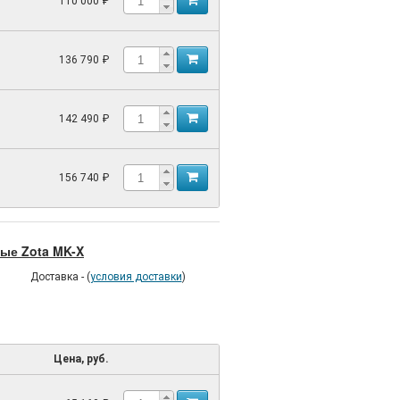
110 000 ₽
136 790 ₽
142 490 ₽
156 740 ₽
ые Zota MK-X
Доставка - (
условия доставки
)
Цена, руб.