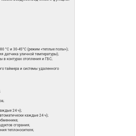
0 °С и 30-45°С (режим «теплые полы»);
я датчика уличной температуры);
 в контурах отопления и ГВС;
го таймера и системы удаленного
;
ра;
аждые 24 ч);
втоматически каждые 24 ч);
обменнике;
дуктов сгорания;
ения теплоносителя;