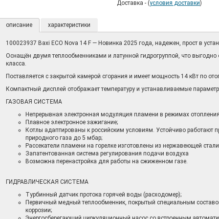
Доставка - (
условия доставки
)
описание
характеристики
100023937 Baxi ECO Nova 14 F — Новинка 2025 года, надежен, прост в уста
Оснащён двумя теплообменниками и латунной гидрогруппой, что выгодно от
класса.
Поставляется с закрытой камерой сгорания и имеет мощность 14 кВт по ото
Компактный дисплей отображает температуру и устанавливаемые параметр
ГАЗОВАЯ СИСТЕМА
Непрерывная электронная модуляция пламени в режимах отопления
Плавное электронное зажигание;
Котлы адаптированы к российским условиям. Устойчиво работают 
природного газа до 5 мбар;
Рассекатели пламени на горелке изготовлены из нержавеющей стали
Запатентованная система регулирования подачи воздуха
Возможна перенастройка для работы на сжиженном газе.
ГИДРАВЛИЧЕСКАЯ СИСТЕМА
Турбинный датчик протока горячей воды (расходомер);
Первичный медный теплообменник, покрытый специальным составо
коррозии;
Энергосберегающий циркуляционный насос со встроенным автомат