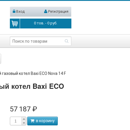
Вход
Регистрация
0
тов. -
0
руб.
 газовый котел Baxi ECO Nova 14 F
ый котел Baxi ECO
57 187 ₽
в корзину