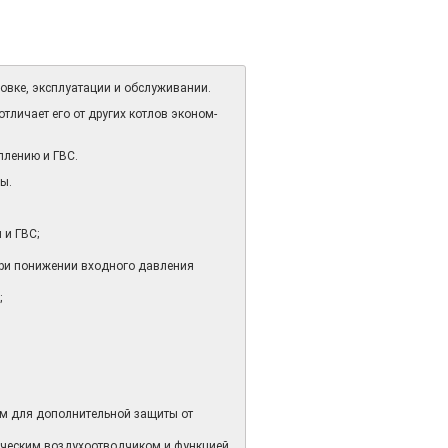
новке, эксплуатации и обслуживании.
личает его от других котлов эконом-
плению и ГВС.
ы.
 и ГВС;
при понижении входного давления
;
м для дополнительной защиты от
ическим воздухоотводчиком и функцией