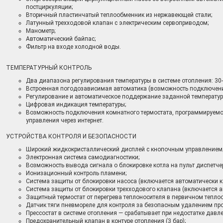
постциркуляции;
Вторичный пластинчатый теплообменник из нержавеющей стали;
Латунный трехходовой клапан с электрическим сервоприводом;
Манометр;
Автоматический байпас;
Фильтр на входе холодной воды.
ТЕМПЕРАТУРНЫЙ КОНТРОЛЬ
Два диапазона регулирования температуры в системе отопления: 30-8
Встроенная погодозависимая автоматика (возможность подключени
Регулирование и автоматическое поддержание заданной температуры
Цифровая индикация температуры;
Возможность подключения комнатного термостата, программируемо
управления через интернет.
УСТРОЙСТВА КОНТРОЛЯ И БЕЗОПАСНОСТИ
Широкий жидкокристаллический дисплей с кнопочным управлением
Электронная система самодиагностики;
Возможность вывода сигнала о блокировке котла на пульт диспетче
Ионизационный контроль пламени;
Система защиты от блокировки насоса (включается автоматически к
Система защиты от блокировки трехходового клапана (включается а
Защитный термостат от перегрева теплоносителя в первичном тепло
Датчик тяги пневмореле для контроля за безопасным удалением про
Прессостат в системе отопления — срабатывает при недостатке давл
Предохранительный клапан в контуре отопления (3 бар);