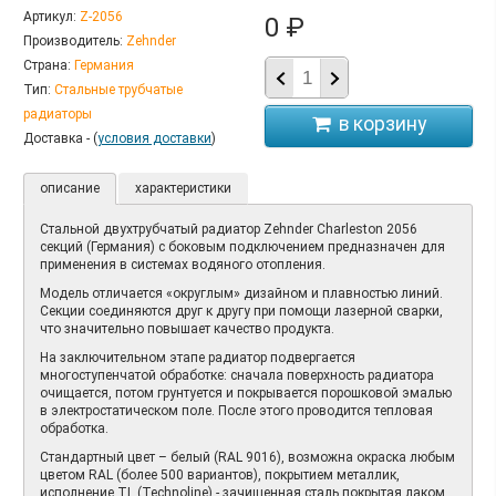
Артикул:
Z-2056
0 ₽
Производитель:
Zehnder
Страна:
Германия
Тип:
Стальные трубчатые
радиаторы
Доставка - (
условия доставки
)
описание
характеристики
Стальной двухтрубчатый радиатор Zehnder Charleston 2056
секций (Германия)
с
боковым подключением предназначен для
применения в системах водяного отопления.
Модель отличается «округлым» дизайном и плавностью линий.
Секции соединяются друг к другу при помощи лазерной сварки,
что значительно повышает качество продукта.
На заключительном этапе радиатор подвергается
многоступенчатой обработке: сначала поверхность радиатора
очищается, потом грунтуется и покрывается порошковой эмалью
в электростатическом поле. После этого проводится тепловая
обработка.
Стандартный цвет – белый (RAL 9016), возможна окраска любым
цветом RAL (более 500 вариантов), покрытием металлик,
исполнение TL (Technoline) - зачищенная сталь покрытая лаком