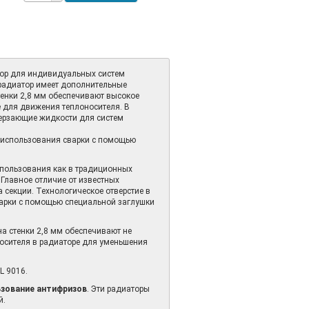
ор для индивидуальных систем
 радиатор имеет дополнительные
тенки 2,8 мм обеспечивают высокое
е для движения теплоносителя. В
мерзающие жидкости для систем
з использования сварки с помощью
пользования как в традиционных
 Главное отличие от известных
секции. Технологическое отверстие в
варки с помощью специальной заглушки
а стенки 2,8 мм обеспечивают не
носителя в радиаторе для уменьшения
L 9016.
зование антифризов
. Эти радиаторы
й.