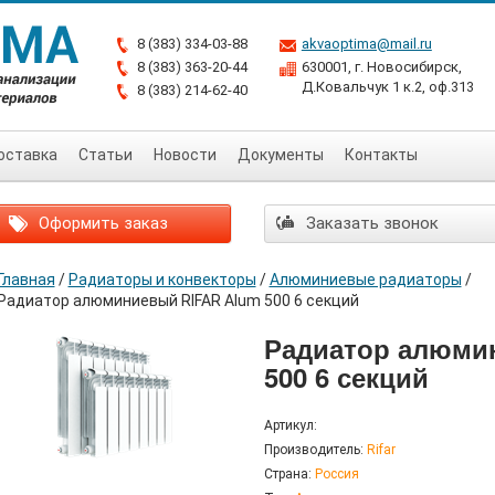
8 (383) 334-03-88
akvaoptima@mail.ru
8 (383) 363-20-44
630001, г. Новосибирск,
Д.Ковальчук 1 к.2, оф.313
8 (383) 214-62-40
оставка
Статьи
Новости
Документы
Контакты
Оформить заказ
Заказать звонок
Главная
/
Радиаторы и конвекторы
/
Алюминиевые радиаторы
/
Радиатор алюминиевый RIFAR Alum 500 6 секций
Радиатор алюми
500 6 секций
Артикул:
Производитель:
Rifar
Страна:
Россия