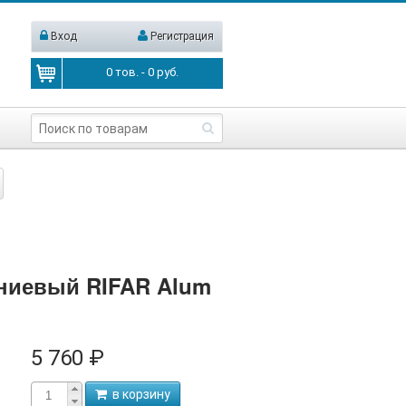
Вход
Регистрация
0
тов. -
0
руб.
ниевый RIFAR Alum
5 760 ₽
в корзину