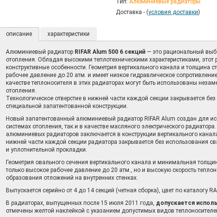
Тип:
Алюминиевые радиаторы
Доставка - (
условия доставки
)
описание
характеристики
Алюминиевый радиатор
RIFAR Alum 500 6 секций
— это рациональный выб
отопления. Обладая высокими теплотехническими характеристиками, этот
конструктивные особенности. Геометрия вертикального канала и толщина с
рабочее давление до 20 атм. и имеет низкое гидравлическое сопротивлени
качестве теплоносителя в этих радиаторах могут быть использованы неза
отопления.
Технологическое отверстие в нижней части каждой секции закрывается бе
специальной запатентованной конструкции.
Новый запатентованный алюминиевый радиатор RIFAR Alum создан для ис
системах отопления, так и в качестве масляного электрического радиатора.
алюминиевых радиаторов заключается в конструкции вертикального канала 
нижней части каждой секции радиатора закрывается без использования с
и уплотнительной прокладки.
Геометрия овального сечения вертикального канала и минимальная толщин
только высокое рабочее давление до 20 атм., но и высокую скорость тепло
образования отложений на внутренних стенках.
Выпускается серийно от 4 до 14 секций (четная сборка), цвет по каталогу RA
В радиаторах, выпущенных после 15 июля 2011 года,
допускается исполь
отмечены желтой наклейкой с указанием допустимых видов теплоносителе