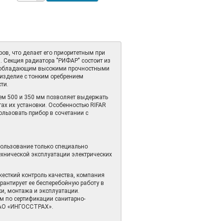
ов, что делает его приоритетным при
 Секция радиатора "РИФАР" состоит из
, обладающим высокими прочностными
изделие с тонким оребрением
ти.
ем 500 и 350 мм позволяет выдержать
ах их установки. Особенностью RIFAR
ользовать прибор в сочетании с
пользование только специально
технической эксплуатации электрических
есткий контроль качества, компания
рантирует ее бесперебойную работу в
ки, монтажа и эксплуатации.
м по сертификации санитарно-
САО «ИНГОССТРАХ».