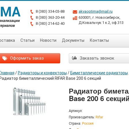
8 (383) 334-03-88
akvaoptima@mail.ru
8 (383) 363-20-44
630001, г. Новосибирск,
Д.Ковальчук 1 к.2, оф.313
8 (383) 214-62-40
оставка
Статьи
Новости
Документы
Контакты
Оформить заказ
Заказать звонок
Главная
/
Радиаторы и конвекторы
/
Биметаллические радиаторы
Радиатор биметаллический RIFAR Base 200 6 секций
Радиатор бимета
Base 200 6 секци
Артикул:
Производитель:
Rifar
Страна:
Россия