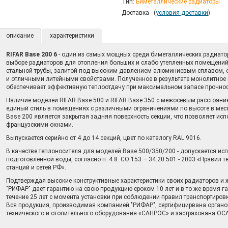
Тип:
Биметаллические радиаторы
Доставка - (
условия доставки
)
описание
характеристики
RIFAR Base 200 6
- один из самых мощных среди биметаллических радиатор
выборе радиаторов для отопления больших и слабо утепленных помещений.
стальной трубы, залитой под высоким давлением алюминиевым сплавом
и отличными литейными свойствами. Полученное в результате монолитное 
обеспечивает эффективную теплоотдачу при максимальном запасе прочнос
Наличие моделей RIFAR Base 500 и RIFAR Base 350 с межосевым расстояни
единый стиль в помещениях с различными ограничениями по высоте в мест
Base 200 является закрытая задняя поверхность секции, что позволяет исп
французскими окнами.
Выпускается серийно от 4 до 14 секций, цвет по каталогу RAL 9016.
В качестве теплоносителя для моделей Base 500/350/200 - допускается ис
подготовленной воды, согласно п. 4.8. СО 153 – 34.20.501 - 2003 «Правил 
станций и сетей РФ».
Подтверждая высокие конструктивные характеристики своих радиаторов и ж
"РИФАР" дает гарантию на свою продукцию сроком 10 лет и в то же время га
течение 25 лет с момента установки при соблюдении правил транспортиров
Вся продукция, производимая компанией "РИФАР", сертифицирвана органо
технического и отопительного оборудования «САНРОС» и застрахована О