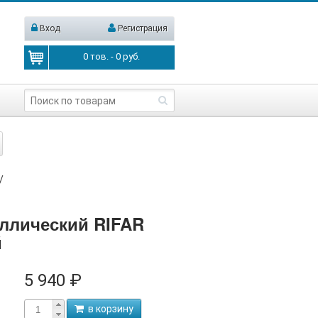
Вход
Регистрация
0
тов. -
0
руб.
/
ллический RIFAR
й
5 940 ₽
в корзину