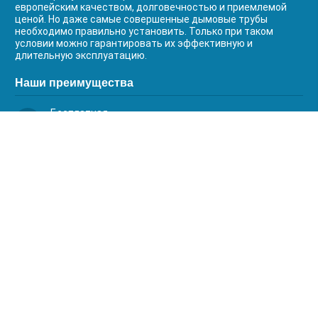
европейским качеством, долговечностью и приемлемой
ценой. Но даже самые совершенные дымовые трубы
необходимо правильно установить. Только при таком
условии можно гарантировать их эффективную и
длительную эксплуатацию.
Наши преимущества
Бесплатная
доставка
Качественный
сервис
Умная
комплектация
Контакты
Телефоны:
8 (383) 334-03-88
8 (383) 363-20-44
8 (383) 214-62-40