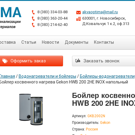
8 (383) 334-03-88
akvaoptima@mail.ru
8 (383) 363-20-44
630001, г. Новосибирск,
Д.Ковальчук 1 к.2, оф.313
8 (383) 214-62-40
оставка
Статьи
Новости
Документы
Контакты
Оформить заказ
Заказать звонок
Главная
/
Водонагреватели и бойлеры
/
Бойлеры-водонагреватели
Бойлер косвенного нагрева Gekon HWB 200 2HE INOX напольный
Бойлер косвенно
HWB 200 2HE IN
Артикул:
GKB2002N
Производитель:
Gekon
Страна:
Россия