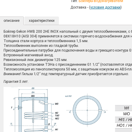
Тип:
Бойлеры-водонагреватели
Доставка - (
условия доставки
)
описание
характеристики
Бойлер Gekon HWB 200 2HE INOX напольный с двумя теплообменниками, с
08Х18Н10 (AISI 304) применяется в системах горячего водоснабжения для 
Толщина стали корпуса и теплообменника 1,5 мм.
Теплообменник выполнен из гладкой трубы.
Присоединительные патрубки для подключения воды и греющего контура G1
Встроенный магниевый анод.
Ревизионный люк диаметром 125 мм.
Возможность установки ТЭНа с присоединением G1 1/2” (поставляется отде
Теплоизоляция из пенополистирола 50 мм, с защитным кожухом из ABS-пл
Внимание! Гильза 1/2" под температурный датчик приобретается отдельно.
Гарантия 5 лет.