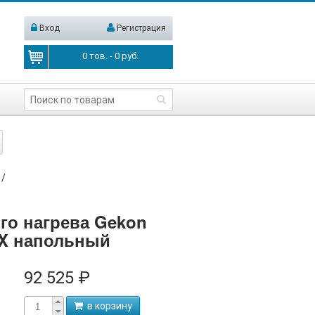
Вход
Регистрация
0
тов. -
0
руб.
/
го нагрева Gekon
OX напольный
92 525 ₽
в корзину