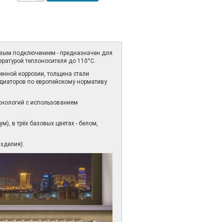
овым подключением - предназначен для
ературой теплоносителя до 110°С.
венной коррозии, толщина стали
радиаторов по европейскому нормативу
хнологий с использованием
м), в трёх базовых цветах - белом,
зделия).