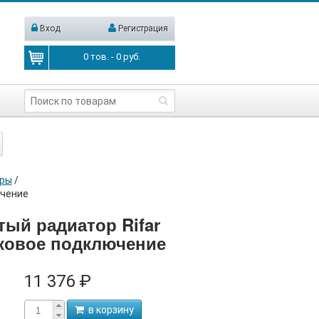
Вход
Регистрация
0
тов. -
0
руб.
оры
/
ючение
тый радиатор Rifar
ковое подключение
11 376 ₽
в корзину