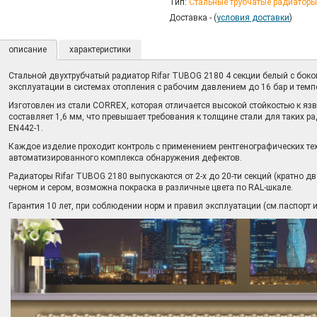
Тип:
Стальные трубчатые радиаторы
Доставка - (
условия доставки
)
описание
характеристики
Стальной двухтрубчатый радиатор Rifar TUBOG 2180 4 секции белый с бок
эксплуатации в системах отопления с рабочим давлением до 16 бар и темп
Изготовлен из стали CORREX, которая отличается высокой стойкостью к яз
составляет 1,6 мм, что превышает требования к толщине стали для таких 
EN442-1.
Каждое изделие проходит контроль с применением рентгенографических те
автоматизированного комплекса обнаружения дефектов.
Радиаторы Rifar TUBOG 2180 выпускаются от 2-х до 20-ти секций (кратно дву
черном и сером, возможна покраска в различные цвета по RAL-шкале.
Гарантия 10 лет, при соблюдении норм и правил эксплуатации (см.паспорт и