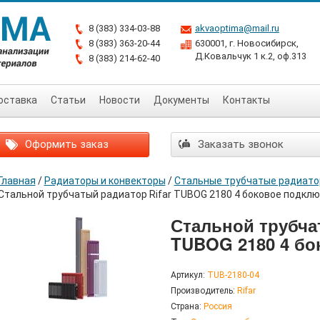
8 (383) 334-03-88
akvaoptima@mail.ru
8 (383) 363-20-44
630001, г. Новосибирск,
Д.Ковальчук 1 к.2, оф.313
8 (383) 214-62-40
оставка
Статьи
Новости
Документы
Контакты
Оформить заказ
Заказать звонок
Главная
/
Радиаторы и конвекторы
/
Стальные трубчатые радиат
Стальной трубчатый радиатор Rifar TUBOG 2180 4 боковое подкл
Стальной трубча
TUBOG 2180 4 бо
Артикул:
TUB-2180-04
Производитель:
Rifar
Страна:
Россия