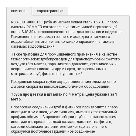
описание
характеристики
RSS-0001-000015 Труба из нержавеющей стали 15 х 1,0 пресс-
системы ROMMER изготовлена из гигиеничной нержавеющей
стали SUS 304 - высококачественная, долгосрочная и надежная.
Применяется в системах горячего и холодного питьевого
водоснабжения, отопления, кондиционирования, а также в
системах водоотведения.
Также пригодна для промышленного применения в качестве
технологических трубопроводов для транспортировки сжатого
воздуха (без масел), пара низкого давления, органических и
неорганических кислот и других сред, не агрессивных к
материалам труб, фитингов и уплотнений.
Продольная сварка трубы осуществляется методом аргонно-
дуговой сварки на высокотехнологичном оборудовании.
Труба продаётся в штангах по 4 метра, цена указана за 1
метр.
Опрессовка соединений труб и фитингов производится пресс-
инструментом с насадками типа «V», имеющих трехточечный
профиль обжима. В процессе сборки трубопроводных систем
инструмент с пресс-насадкой создает давление на фитинг,
который обжимает уплотнительное кольцо, за счет чего
образуется постоянное герметичное соединение.