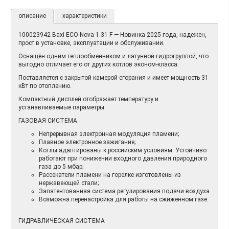
описание
характеристики
100023942 Baxi ECO Nova 1.31 F — Новинка 2025 года, надежен,
прост в установке, эксплуатации и обслуживании.
Оснащён одним теплообменником и латунной гидрогруппой, что
выгодно отличает его от других котлов эконом-класса.
Поставляется с закрытой камерой сгорания и имеет мощность 31
кВт по отоплению.
Компактный дисплей отображает температуру и
устанавливаемые параметры.
ГАЗОВАЯ СИСТЕМА
Непрерывная электронная модуляция пламени;
Плавное электронное зажигание;
Котлы адаптированы к российским условиям. Устойчиво
работают при понижении входного давления природного
газа до 5 мбар;
Рассекатели пламени на горелке изготовлены из
нержавеющей стали;
Запатентованная система регулирования подачи воздуха
Возможна перенастройка для работы на сжиженном газе.
ГИДРАВЛИЧЕСКАЯ СИСТЕМА