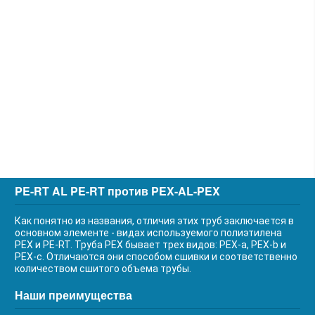
PE-RT AL PE-RT против PEX-AL-PEX
Как понятно из названия, отличия этих труб заключается в
основном элементе - видах используемого полиэтилена
PEX и PE-RT. Труба PEX бывает трех видов: PEX-a, PEX-b и
PEX-c. Отличаются они способом сшивки и соответственно
количеством сшитого объема трубы.
Наши преимущества