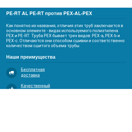
PE-RT AL PE-RT против PEX-AL-PEX
Как понятно из названия, отличия этих труб заключается в
основном элементе - видах используемого полиэтилена
PEX и PE-RT. Труба PEX бывает трех видов: PEX-a, PEX-b и
PEX-c. Отличаются они способом сшивки и соответственно
количеством сшитого объема трубы.
Наши преимущества
Бесплатная
доставка
Качественный
сервис
Умная
комплектация
Контакты