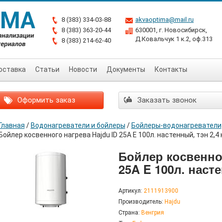
8 (383) 334-03-88
akvaoptima@mail.ru
8 (383) 363-20-44
630001, г. Новосибирск,
Д.Ковальчук 1 к.2, оф.313
8 (383) 214-62-40
оставка
Статьи
Новости
Документы
Контакты
Оформить заказ
Заказать звонок
Главная
/
Водонагреватели и бойлеры
/
Бойлеры-водонагреватели
Бойлер косвенного нагрева Hajdu ID 25A E 100л. настенный, тэн 2,4 
Бойлер косвенног
25A E 100л. насте
Артикул:
2111913900
Производитель:
Hajdu
Страна:
Венгрия