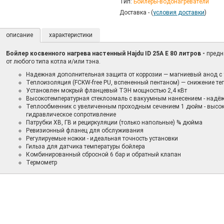
Тип:
Бойлеры-водонагреватели
Доставка - (
условия доставки
)
описание
характеристики
Бойлер косвенного нагрева настенный Hajdu ID 25A E 80 литров
-
предн
от любого типа котла и/или тэна.
Надежная дополнительная защита от коррозии — магниевый анод 
Теплоизоляция (FCKW-free PU, вспененный пентаном) — снижение те
Установлен мокрый фланцевый ТЭН мощностью 2,4 кВт
Высокотемпературная стеклоэмаль с вакуумным нанесением - надёж
Теплообменник с увеличенным проходным сечением 1 дюйм - высок
гидравлическое сопротивление
Патрубки ХВ, ГВ и рециркуляции (только напольные) ¾ дюйма
Ревизионный фланец для обслуживания
Регулируемые ножки - идеальная точность установки
Гильза для датчика температуры бойлера
Комбинированный сбросной 6 бар и обратный клапан
Термометр