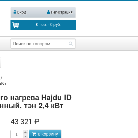
Вход
Регистрация
0
тов. -
0
руб.
/
кВт
о нагрева Hajdu ID
нный, тэн 2,4 кВт
43 321 ₽
в корзину