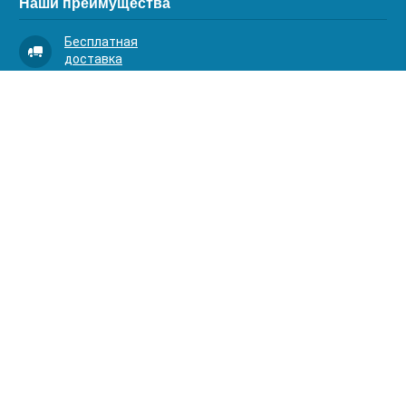
Наши преимущества
Бесплатная
доставка
Качественный
сервис
Умная
комплектация
Контакты
Телефоны:
8 (383) 334-03-88
8 (383) 363-20-44
8 (383) 214-62-40
Адрес:
630001, г. Новосибирск, Д.Ковальчук 1 к.2, оф.313
АКВАОПТИМА 2024. Все права защищены.
akvaoptima@mail.ru