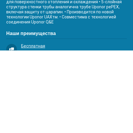
для поверхностного отопления и охлаждения • 5-слойная
структура стенки трубы аналогична трубе Uponor реPEX,
включая защиту от царапин. • Производится по новой
технологии Uponor UAXтм. • Совместима с технологией
соединения Uponor Q&E
Наши преимущества
Бесплатная
доставка
Качественный
сервис
Умная
комплектация
Контакты
Телефоны:
8 (383) 334-03-88
8 (383) 363-20-44
8 (383) 214-62-40