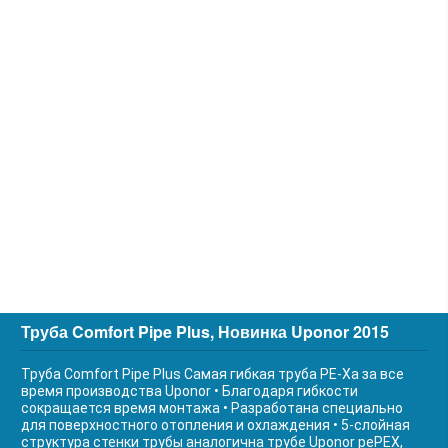
Труба Comfort Pipe Plus, Новинка Uponor 2015
Труба Comfort Pipe Plus Самая гибкая труба РЕ-Ха за все
время производства Uponor • Благодаря гибкости
сокращается время монтажа • Разработана специально
для поверхностного отопления и охлаждения • 5-слойная
структура стенки трубы аналогична трубе Uponor реPEX,