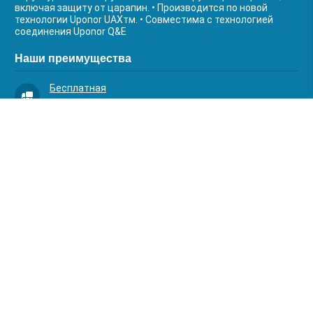
включая защиту от царапин. • Производится по новой
технологии Uponor UAXтм. • Совместима с технологией
соединения Uponor Q&E
Наши преимущества
Бесплатная
доставка
Качественный
сервис
Умная
комплектация
Контакты
Телефоны:
8 (383) 334-03-88
8 (383) 363-20-44
8 (383) 214-62-40
Адрес:
630001, г. Новосибирск, Д.Ковальчук 1 к.2, оф.313