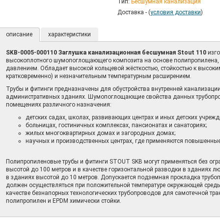
Тип:
Бесшумная канализация
Доставка - (
условия доставки
)
описание
характеристики
SKB-0005-000110 Заглушка канализационная бесшумная Stout 110
изго
высокоплотного шумопоглощающего композита на основе полипропилена, 
давлением. Обладает высокой кольцевой жёсткостью, стойкостью к высоким
кратковременно) и незначительным температурным расширением.
Трубы и фитинги предназначены для обустройства внутренней канализации
административных зданиях. Шумопоглощающие свойства данных трубопро
помещениях различного назначения:
детских садах, школах, развивающих центрах и иных детских учрежд
больницах, гостиничных комплексах, пансионатах и санаториях;
жилых многоквартирных домах и загородных домах;
научных и производственных центрах, где применяются повышенные
Полипропиленовые трубы и фитинги STOUT SKB могут применяться без огра
высотой до 100 метров и в качестве горизонтальной разводки в зданиях л
в зданиях высотой до 10 метров. Допускается подземная прокладка трубо
должен осуществляться при положительной температуре окружающей среды
качестве безнапорных технологических трубопроводов для самотечной тран
полипропилен и EPDM химически стойки.