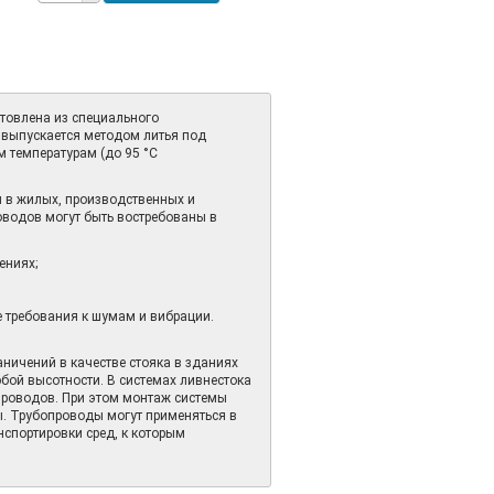
товлена из специального
выпускается методом литья под
 температурам (до 95 °С
 в жилых, производственных и
водов могут быть востребованы в
ениях;
 требования к шумам и вибрации.
ничений в качестве стояка в зданиях
юбой высотности. В системах ливнестока
проводов. При этом монтаж системы
. Трубопроводы могут применяться в
спортировки сред, к которым