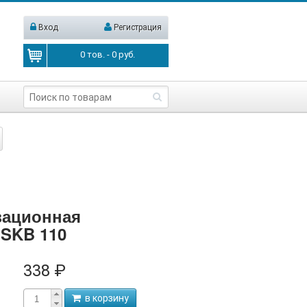
Вход
Регистрация
0
тов. -
0
руб.
зационная
 SKB 110
338 ₽
в корзину