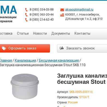
8 (383) 334-03-88
akvaoptima@mail.ru
8 (383) 363-20-44
630001, г. Новосибирск,
Д.Ковальчук 1 к.2, оф.313
8 (383) 214-62-40
оставка
Статьи
Новости
Документы
Контакты
Оформить заказ
Заказать звонок
Главная
/
Канализация
/
Бесшумная канализация
/
Заглушка канализационная бесшумная Stout SKB 110
Заглушка канали
бесшумная Stout
Артикул:
SKB-0005-000110
Производитель:
STOUT
Страна:
Россия