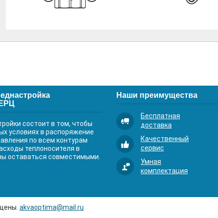
еднастройка
Наши преимущества
ГЕРЦ
Бесплатная
ройки состоит в том, чтобы
доставка
ых условиях в распоряжение
Качественный
давления по всем контурам
сервис
асходы теплоносителя в
ны оставаться совместимыми.
Умная
комплектация
ищены.
akvaoptima@mail.ru