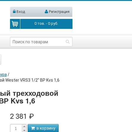
Вход
Регистрация
0
тов. -
0
руб.
ура
/
 Wester VRS3 1/2" ВР Kvs 1,6
ный трехходовой
ВР Kvs 1,6
2 381 ₽
в корзину