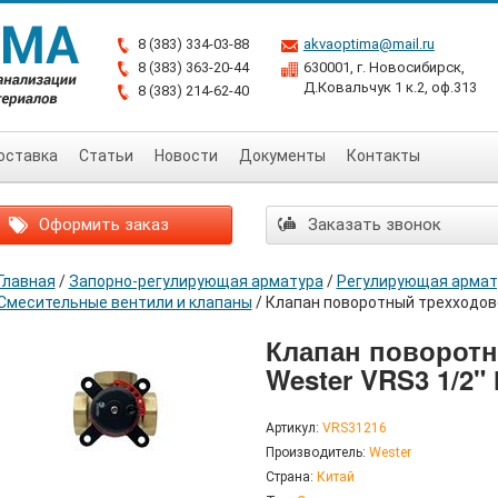
8 (383) 334-03-88
akvaoptima@mail.ru
8 (383) 363-20-44
630001, г. Новосибирск,
Д.Ковальчук 1 к.2, оф.313
8 (383) 214-62-40
оставка
Статьи
Новости
Документы
Контакты
Оформить заказ
Заказать звонок
Главная
/
Запорно-регулирующая арматура
/
Регулирующая армат
Смесительные вентили и клапаны
/
Клапан поворотный трехходовой
Клапан поворот
Wester VRS3 1/2" 
Артикул:
VRS31216
Производитель:
Wester
Страна:
Китай