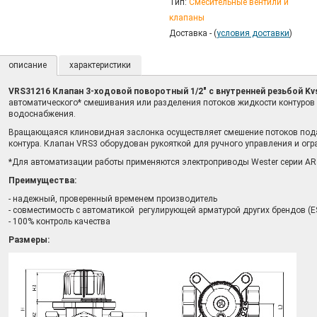
Тип:
Смесительные вентили и
клапаны
Доставка - (
условия доставки
)
описание
характеристики
VRS31216 Клапан 3-ходовой поворотный 1/2" с внутренней резьбой Kvs
автоматического* смешивания или разделения потоков жидкости контуров с
водоснабжения.
Вращающаяся клиновидная заслонка осуществляет смешение потоков под
контура. Клапан VRS3 оборудован рукояткой для ручного управления и огра
*Для автоматизации работы применяются электроприводы Wester серии AR
Преимущества:
- надежный, проверенный временем производитель
- совместимость с автоматикой регулирующей арматурой других брендов (ESB
- 100% контроль качества
Размеры: