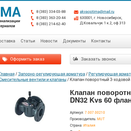
8 (383) 334-03-88
akvaoptima@mail.ru
8 (383) 363-20-44
630001, г. Новосибирск,
Д.Ковальчук 1 к.2, оф.313
8 (383) 214-62-40
оставка
Статьи
Новости
Документы
Контакты
Оформить заказ
Заказать звонок
Главная
/
Запорно-регулирующая арматура
/
Регулирующая армат
Смесительные вентили и клапаны
/
Клапан поворотный 3-ходовой
Клапан поворотн
DN32 Kvs 60 фла
Артикул:
7.007.00210
Производитель:
MUT
Страна:
Италия