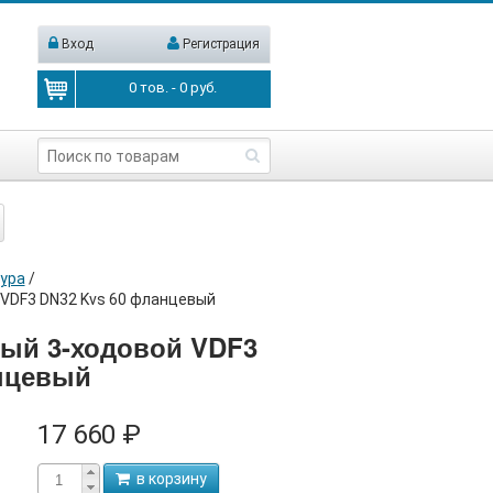
Вход
Регистрация
0
тов. -
0
руб.
ура
/
 VDF3 DN32 Kvs 60 фланцевый
ый 3-ходовой VDF3
нцевый
17 660 ₽
в корзину