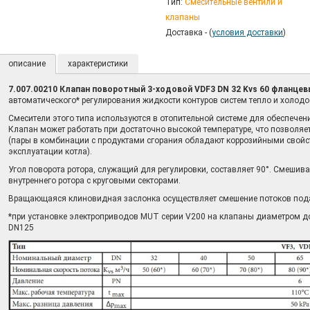
Тип:
Смесительные вентили и
клапаны
Доставка - (
условия доставки
)
описание
характеристики
7.007.00210 Клапан поворотный 3-ходовой VDF3 DN 32 Kvs 60 фланце
автоматического* регулирования жидкости контуров систем тепло и холод
Смесители этого типа используются в отопительной системе для обеспечени
Клапан может работать при достаточно высокой температуре, что позволяе
(пары в комбинации с продуктами сгорания обладают коррозийными свойст
эксплуатации котла).
Угол поворота ротора, служащий для регулировки, составляет 90°. Смешив
внутреннего ротора с круговыми секторами.
Вращающаяся клиновидная заслонка осуществляет смешение потоков пода
*при установке электроприводов MUT серии V200 на клапаны диаметром д
DN125