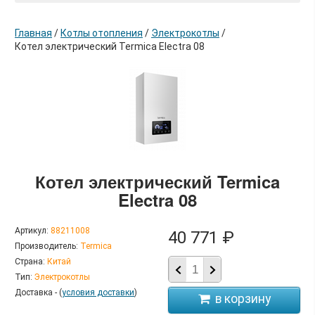
Главная
/
Котлы отопления
/
Электрокотлы
/
Котел электрический Termica Electra 08
в корзину
Котел электрический Termica
Electra 08
Артикул:
88211008
40 771 ₽
Производитель:
Termica
Страна:
Китай
Тип:
Электрокотлы
Доставка - (
условия доставки
)