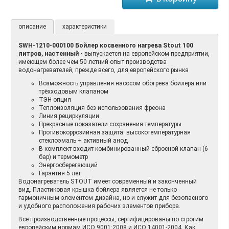
описание
характеристики
SWH-1210-000100 Бойлер косвенного нагрева Stout 100
литров, настенный -
выпускается на европейском предприятии,
имеющем более чем 50 летний опыт производства
водонагревателей, прежде всего, для европейского рынка
Возможность управления насосом обогрева бойлера или
трёхходовым клапаном
ТЭН опция
Теплоизоляция без использования фреона
Линия рециркуляции
Прекрасные показатели сохранения температуры
Противокоррозийная защита: высокотемпературная
стеклоэмаль + активный анод
В комплект входит комбинированный сбросной клапан (6
бар) и термометр
Энергосберегающий
Гарантия 5 лет
Водонагреватель STOUT имеет современный и законченный
вид. Пластиковая крышка бойлера является не только
гармоничным элементом дизайна, но и служит для безопасного
и удобного расположения рабочих элементов прибора.
Все производственные процессы, сертифицированы по строгим
европейским нормам ИСО 9001:2008 и ИСО 14001-2004. Как