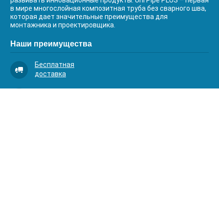
развивать инновационные продукты. Uni Pipe PLUS – первая
в мире многослойная композитная труба без сварного шва,
которая дает значительные преимущества для
монтажника и проектировщика.
Наши преимущества
Бесплатная
доставка
Качественный
сервис
Умная
комплектация
Контакты
Телефоны:
8 (383) 334-03-88
8 (383) 363-20-44
8 (383) 214-62-40
Адрес:
630001, г. Новосибирск, Д.Ковальчук 1 к.2, оф.313