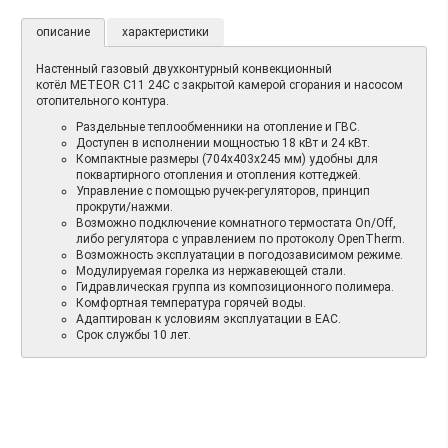
описание
характеристики
Настенный газовый двухконтурный конвекционный
котёл METEOR C11 24C с закрытой камерой сгорания и насосом
отопительного контура.
Раздельные теплообменники на отопление и ГВС.
Доступен в исполнении мощностью 18 кВт и 24 кВт.
Компактные размеры (704x403x245 мм) удобны для
поквартирного отопления и отопления коттеджей.
Управление с помощью ручек-регуляторов, принцип
прокрути/нажми.
Возможно подключение комнатного термостата On/Off,
либо регулятора с управлением по протоколу OpenTherm.
Возможность эксплуатации в погодозависимом режиме.
Модулируемая горелка из нержавеющей стали.
Гидравлическая группа из композиционного полимера.
Комфортная температура горячей воды.
Адаптирован к условиям эксплуатации в ЕАС.
Срок службы 10 лет.