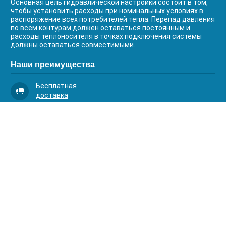
Основная цель гидравлической настройки состоит в том,
чтобы установить расходы при номинальных условиях в
распоряжение всех потребителей тепла. Перепад давления
по всем контурам должен оставаться постоянным и
расходы теплоносителя в точках подключения системы
должны оставаться совместимыми.
Наши преимущества
Бесплатная
доставка
Качественный
сервис
Умная
комплектация
Контакты
Телефоны:
8 (383) 334-03-88
8 (383) 363-20-44
8 (383) 214-62-40