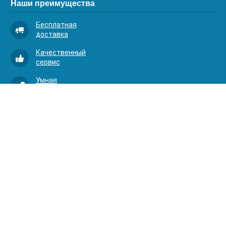
Наши преимущества
Бесплатная
доставка
Качественный
сервис
Умная
комплектация
Контакты
Телефоны:
8 (383) 334-03-88
8 (383) 363-20-44
8 (383) 214-62-40
Адрес:
630001, г. Новосибирск, Д.Ковальчук 1 к.2, оф.313
АКВАОПТИМА 2024. Все права защищены.
akvaoptima@mail.ru