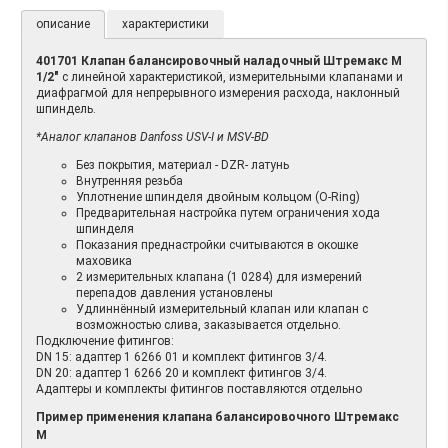
описание
характеристики
401701 Клапан балансировочный наладочный Штремакс M
1/2"
с линейной характеристикой, измерительными клапанами и
диафрагмой для непрерывного измерения расхода, наклонный
шпиндель.
*Аналог клапанов Danfoss USV-I и MSV-BD
Без покрытия, материал - DZR- латунь
Внутренняя резьба
Уплотнение шпинделя двойным кольцом (O-Ring)
Предварительная настройка путем ограничения хода
шпинделя
Показания преднастройки считываются в окошке
маховика
2 измерительных клапана (1 0284) для измерений
перепадов давления установлены
Удлиннённый измерительный клапан или клапан с
возможностью слива, заказывается отдельно.
Подключение фитингов:
DN 15: адаптер 1 6266 01 и комплект фитингов 3/4.
DN 20: адаптер 1 6266 20 и комплект фитингов 3/4.
Адаптеры и комплекты фитингов поставляются отдельно
Пример применения клапана
балансировочного
Штремакс
М