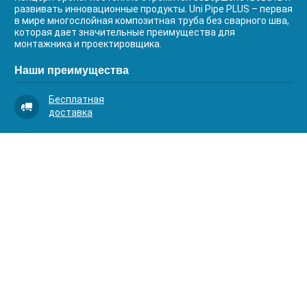
развивать инновационные продукты. Uni Pipe PLUS – первая
в мире многослойная композитная труба без сварного шва,
которая дает значительные преимущества для
монтажника и проектировщика.
Наши преимущества
Бесплатная
доставка
Качественный
сервис
Умная
комплектация
Контакты
Телефоны:
8 (383) 334-03-88
8 (383) 363-20-44
8 (383) 214-62-40
Адрес: