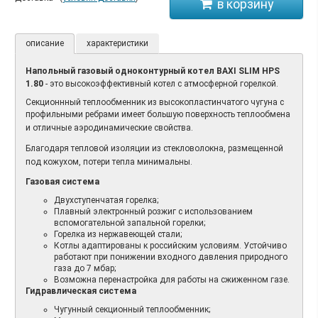
описание
характеристики
Напольный газовый
одноконтурный
котел BAXI SLIM HPS
1.80
- это высокоэффективный котел с атмосферной горелкой.
Секционнный теплообменник из высокопластинчатого чугуна с
профильными ребрами имеет большую
поверхность теплообмена
и отличные аэродинамические свойства.
Благодаря тепловой изоляции из стекловолокна, размещенной
под кожухом, потери тепла минимальны.
Газовая система
Двухступенчатая горелка;
Плавный электронный розжиг с использованием
вспомогательной запальной горелки;
Горелка из нержавеющей стали;
Котлы адаптированы к российским условиям. Устойчиво
работают при понижении входного давления природного
газа до 7 мбар;
Возможна перенастройка для работы на сжиженном газе.
Гидравлическая система
Чугунный секционный теплообменник;