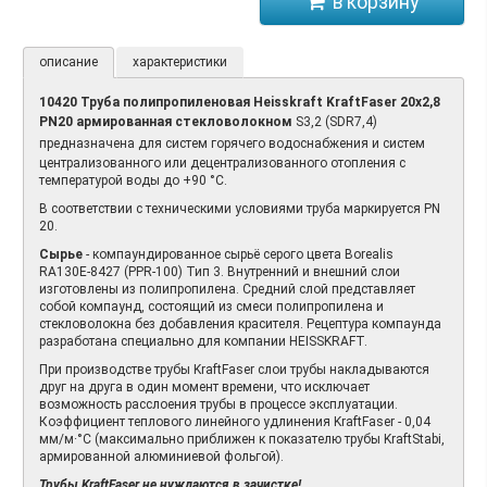
описание
характеристики
10420 Труба полипропиленовая Heisskraft KraftFaser 20х2,8
PN20 армированная стекловолокном
S3,2 (SDR7,4)
предназначена
для систем горячего водоснабжения и систем
централизованного или децентрализованного отопления с
температурой воды до +90 °С.
В соответствии с техническими условиями труба маркируется PN
20.
Сырье
- компаундированное сырьё серого цвета Borealis
RA130Е-8427 (PPR-100) Тип 3. Внутренний и внешний слои
изготовлены из полипропилена. Средний слой представляет
собой компаунд, состоящий из смеси полипропилена и
стекловолокна без добавления красителя. Рецептура компаунда
разработана специально для компании НEISSKRAFT.
При производстве трубы KraftFaser слои трубы накладываются
друг на друга в один момент времени, что исключает
возможность расслоения трубы в процессе эксплуатации.
Коэффициент теплового линейного удлинения KraftFaser - 0,04
мм/м·°С (максимально приближен к показателю трубы KraftStabi,
армированной алюминиевой фольгой).
Трубы KraftFaser не нуждаются в зачистке!