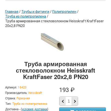
Главная
/
Трубы и фитинги
/
Полипропилен
/
Труба из полипропилена
/
Труба армированная стекловолокном Heisskraft KraftFaser
20х2,8 PN20
в корзину
Труба армированная
стекловолокном Heisskraft
KraftFaser 20х2,8 PN20
Артикул:
10420
193 ₽
Производитель:
Heisskraft
Страна:
Германия
Тип:
Труба из полипропилена
Доставка - (
условия доставки
)