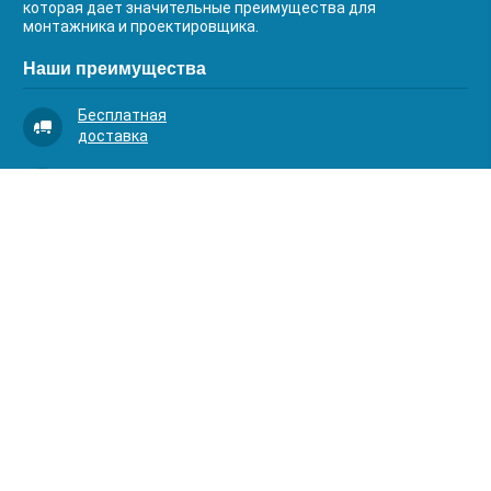
которая дает значительные преимущества для
монтажника и проектировщика.
Наши преимущества
Бесплатная
доставка
Качественный
сервис
Умная
комплектация
Контакты
Телефоны:
8 (383) 334-03-88
8 (383) 363-20-44
8 (383) 214-62-40
Адрес:
630001, г. Новосибирск, Д.Ковальчук 1 к.2, оф.313