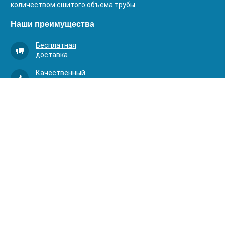
количеством сшитого объема трубы.
Наши преимущества
Бесплатная
доставка
Качественный
сервис
Умная
комплектация
Контакты
Телефоны:
8 (383) 334-03-88
8 (383) 363-20-44
8 (383) 214-62-40
Адрес:
630001, г. Новосибирск, Д.Ковальчук 1 к.2, оф.313