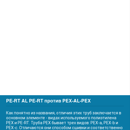
PE-RT AL PE-RT против PEX-AL-PEX
Как понятно из названия, отличия этих труб заключается в
основном элементе - видах используемого полиэтилена
PEX и PE-RT. Труба PEX бывает трех видов: PEX-a, PEX-b и
PEX-c. Отличаются они способом сшивки и соответственно