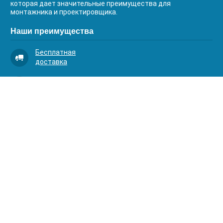
которая дает значительные преимущества для
монтажника и проектировщика.
Наши преимущества
Бесплатная
доставка
Качественный
сервис
Умная
комплектация
Контакты
Телефоны:
8 (383) 334-03-88
8 (383) 363-20-44
8 (383) 214-62-40
Адрес:
630001, г. Новосибирск, Д.Ковальчук 1 к.2, оф.313