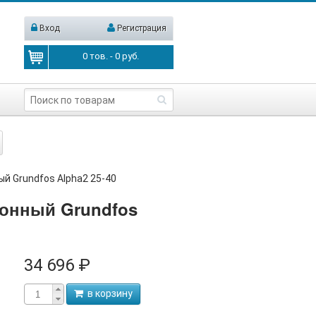
Вход
Регистрация
0
тов. -
0
руб.
й Grundfos Alpha2 25-40
онный Grundfos
34 696 ₽
в корзину