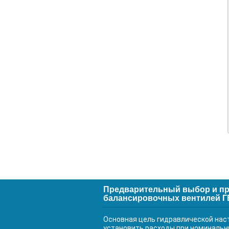
Предварительный выбор и пр
балансировочных вентилей 
Основная цель гидравлической наст
установить расходы при номинальн