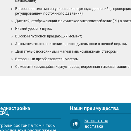
назначения;
Встроенная система регулирования перепада давлений (с пропорци
регулированием постоянного давления);
Дисплей, отображающий фактическое энергопотребление (P1) в ватта
Низкий уровень шума;
Высокий пусковой вращающий момент;
Автоматическое понижение производительности в ночной период;
Двигатель с постоянными магнитами/компактным статором;
Встроенный преобразователь частоты;
Самовентилирующийся корпус насоса, встроенная тепловая защита.
еднастройка
Наши преимущества
ГЕРЦ
Бесплатная
ройки состоит в том, чтобы
доставка
ых условиях в распоряжение