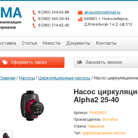
8 (383) 334-03-88
akvaoptima@mail.ru
8 (383) 363-20-44
630001, г. Новосибирск,
Д.Ковальчук 1 к.2, оф.313
8 (383) 214-62-40
оставка
Статьи
Новости
Документы
Контакты
Оформить заказ
Заказать звонок
Главная
/
Насосы
/
Циркуляционные насосы
/
Насос циркуляционны
Насос циркуляци
Alpha2 25-40
Артикул:
99420002
Производитель:
Grundfos
Страна:
Германия
Тип:
Циркуляционные насосы