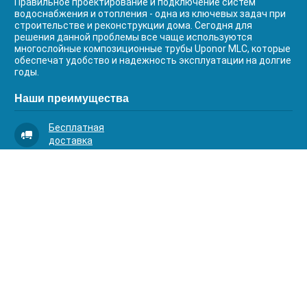
Правильное проектирование и подключение систем
водоснабжения и отопления - одна из ключевых задач при
строительстве и реконструкции дома. Сегодня для
решения данной проблемы все чаще используются
многослойные композиционные трубы Uponor MLC, которые
обеспечат удобство и надежность эксплуатации на долгие
годы.
Наши преимущества
Бесплатная
доставка
Качественный
сервис
Умная
комплектация
Контакты
Телефоны:
8 (383) 334-03-88
8 (383) 363-20-44