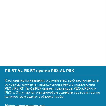
PE-RT AL PE-RT против PEX-AL-PEX
Как понятно из названия, отличия этих труб заключается в
основном элементе - видах используемого полиэтилена
PEX и PE-RT. Труба PEX бывает трех видов: PEX-a, PEX-b и
PEX-c. Отличаются они способом сшивки и соответственно
количеством сшитого объема трубы.
Наши преимущества