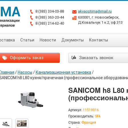
8 (383) 334-03-88
akvaoptima@mail.ru
8 (383) 363-20-44
630001, г. Новосибирск,
Д.Ковальчук 1 к.2, оф.313
8 (383) 214-62-40
оставка
Статьи
Новости
Документы
Контакты
Оформить заказ
Заказать звонок
Главная
/
Насосы
/
Канализационная установка
/
SANICOM h8 L80 кухня/прачечная (профессиональное оборудован
SANICOM h8 L80 
(профессиональ
Артикул:
11519016
Производитель:
SFA
Страна:
Франция