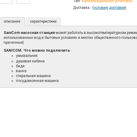
Тип:
Канализационная установка
Доставка - (
условия доставки
)
описание
характеристики
SaniCom насосная станция
может работать в высокотемпературном режим
использованных вод в бытовых условиях и местах общественного пользова
прачечные)
SANICOM. Что можно подключить:
умывальник
душевая кабина
биде
ванна
стиральная машина
посудомоечная машина