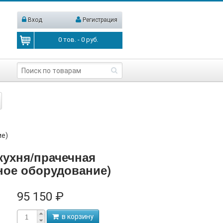
Вход
Регистрация
0
тов. -
0
руб.
ие)
кухня/прачечная
ное оборудование)
95 150 ₽
в корзину