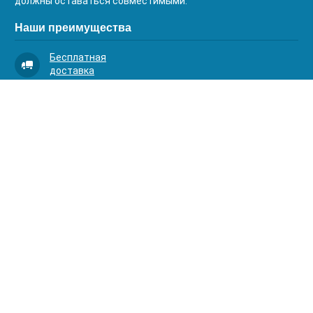
должны оставаться совместимыми.
Наши преимущества
Бесплатная
доставка
Качественный
сервис
Умная
комплектация
Контакты
Телефоны:
8 (383) 334-03-88
8 (383) 363-20-44
8 (383) 214-62-40
Адрес:
630001, г. Новосибирск, Д.Ковальчук 1 к.2, оф.313