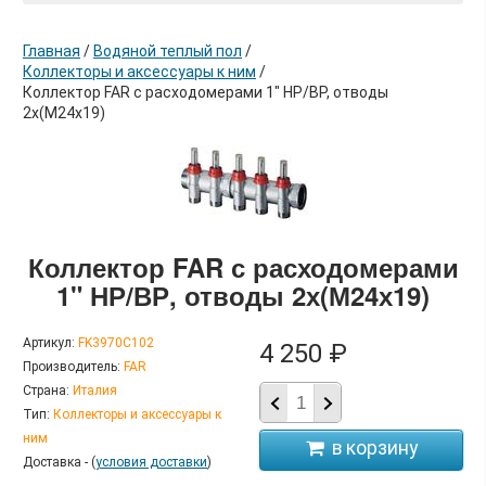
Главная
/
Водяной теплый пол
/
Коллекторы и аксессуары к ним
/
Коллектор FAR с расходомерами 1" НР/ВР, отводы
2х(М24х19)
в корзину
Коллектор FAR с расходомерами
1" НР/ВР, отводы 2х(М24х19)
Артикул:
FK3970C102
4 250 ₽
Производитель:
FAR
Страна:
Италия
Тип:
Коллекторы и аксессуары к
ним
Доставка - (
условия доставки
)