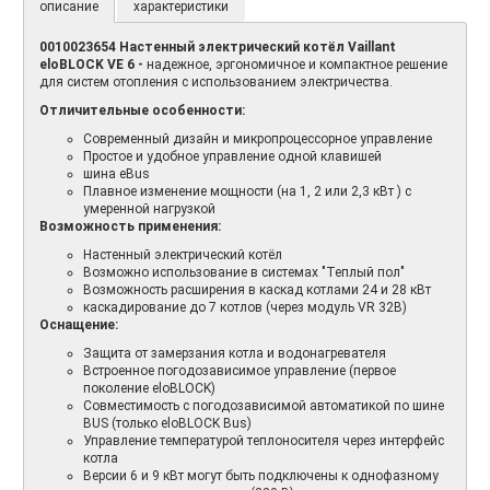
описание
характеристики
0010023654 Настенный электрический котёл Vaillant
eloBLOCK VE 6 -
надежное, эргономичное и компактное решение
для систем отопления с использованием электричества.
Отличительные особенности:
Современный дизайн и микропроцессорное управление
Простое и удобное управление одной клавишей
шина eBus
Плавное изменение мощности (на 1, 2 или 2,3 кВт ) с
умеренной нагрузкой
Возможность применения:
Настенный электрический котёл
Возможно использование в системах "Теплый пол"
Возможность расширения в каскад котлами 24 и 28 кВт
каскадирование до 7 котлов (через модуль VR 32B)
Оснащение:
Защита от замерзания котла и водонагревателя
Встроенное погодозависимое управление (первое
поколение eloBLOCK)
Совместимость с погодозависимой автоматикой по шине
BUS (только eloBLOCK Bus)
Управление температурой теплоносителя через интерфейс
котла
Версии 6 и 9 кВт могут быть подключены к однофазному