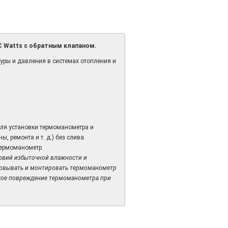
°С Watts с обратным клапаном.
ры и давления в системах отопления и
для установки термоманометра и
 ремонта и т. д.) без слива
 термоманометр.
ловий избыточной влажности и
ковывать и монтировать термоманометр
кое повреждение термоманометра при