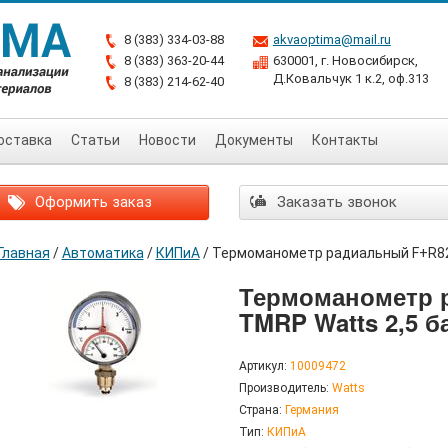
8 (383) 334-03-88
akvaoptima@mail.ru
8 (383) 363-20-44
630001, г. Новосибирск,
Д.Ковальчук 1 к.2, оф.313
8 (383) 214-62-40
оставка
Статьи
Новости
Документы
Контакты
Оформить заказ
Заказать звонок
Главная
/
Автоматика
/
КИПиА
/
Термоманометр радиальный F+R828
Термоманометр 
TMRP Watts 2,5 б
Артикул:
10009472
Производитель:
Watts
Страна:
Германия
Тип:
КИПиА