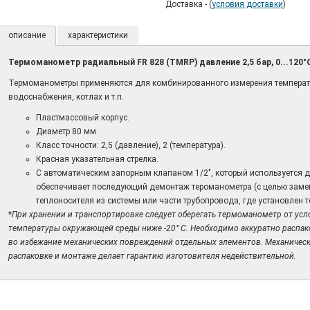
Доставка - (
условия доставки
)
описание
характеристики
Термоманометр радиальный FR 828 (TMRP) давление 2,5 бар, 0...120
Термоманометры применяются для комбинированного измерения температу
водоснабжения, котлах и т.п.
Пластмассовый корпус.
Диаметр 80 мм
Класс точности: 2,5 (давление), 2 (температура).
Красная указательная стрелка.
С автоматическим запорным клапаном 1/2", к
оторый используется 
обеспечивает последующий демонтаж тероманометра (с целью замены,
теплоносителя из системы или части трубопровода, где установлен
*
При хранении и транспортировке следует оберегать термоманометр от ус
температуры окружающей среды ниже -20° С. Необходимо аккуратно распа
во избежание механических повреждений отдельных элементов. Механичес
распаковке и монтаже делает гарантию изготовителя недействительной.