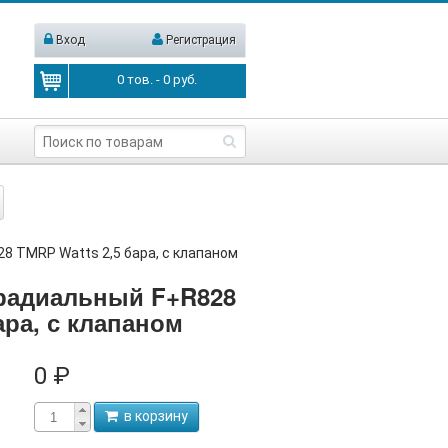
Вход
Регистрация
0
тов. -
0
руб.
 TMRP Watts 2,5 бара, с клапаном
радиальный F+R828
ара, с клапаном
0 ₽
в корзину