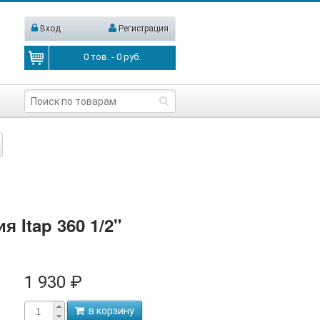
Вход
Регистрация
0
тов. -
0
руб.
 Itap 360 1/2"
1 930 ₽
в корзину