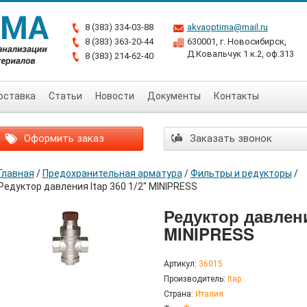
8 (383) 334-03-88
akvaoptima@mail.ru
8 (383) 363-20-44
630001, г. Новосибирск,
Д.Ковальчук 1 к.2, оф.313
8 (383) 214-62-40
оставка
Статьи
Новости
Документы
Контакты
Оформить заказ
Заказать звонок
Главная
/
Предохранительная арматура
/
Фильтры и редукторы
/
Редуктор давления Itap 360 1/2" MINIPRESS
Редуктор давления
MINIPRESS
Артикул:
36015
Производитель:
Itap
Страна:
Италия