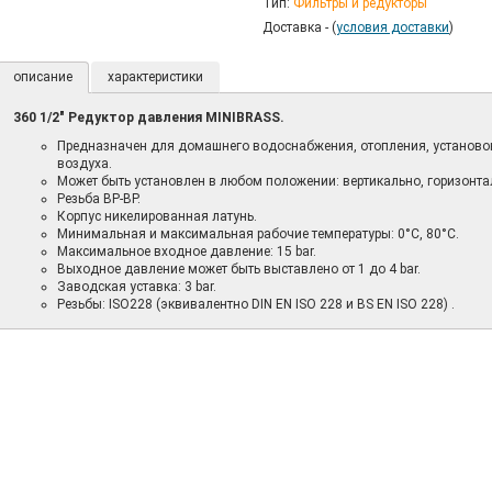
Тип:
Фильтры и редукторы
Доставка - (
условия доставки
)
описание
характеристики
360 1/2" Редуктор давления MINIBRASS.
Предназначен для домашнего водоснабжения, отопления, установо
воздуха.
Может быть установлен в любом положении: вертикально, горизонта
Резьба ВР-ВР.
Корпус никелированная латунь.
Минимальная и максимальная рабочие температуры: 0°C, 80°C.
Максимальное входное давление: 15 bar.
Выходное давление может быть выставлено от 1 до 4 bar.
Заводская уставка: 3 bar.
Резьбы: ISO228 (эквивалентно DIN EN ISO 228 и BS EN ISO 228) .