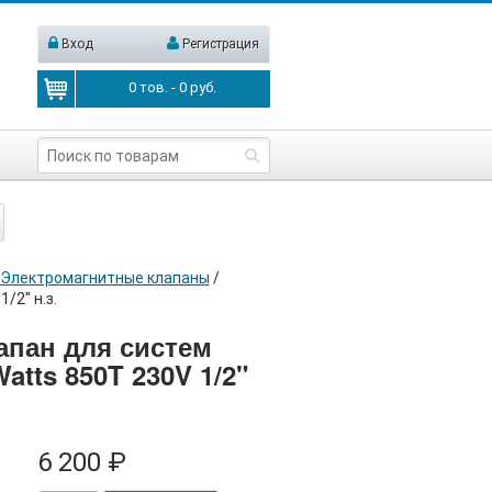
Вход
Регистрация
0
тов. -
0
руб.
Электромагнитные клапаны
/
/2" н.з.
пан для систем
tts 850T 230V 1/2"
6 200 ₽