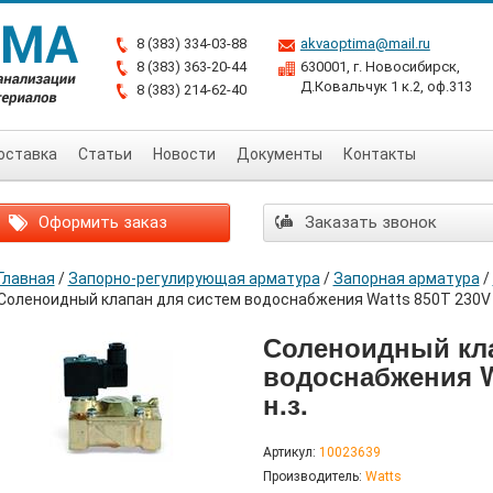
8 (383) 334-03-88
akvaoptima@mail.ru
8 (383) 363-20-44
630001, г. Новосибирск,
Д.Ковальчук 1 к.2, оф.313
8 (383) 214-62-40
оставка
Статьи
Новости
Документы
Контакты
Оформить заказ
Заказать звонок
Главная
/
Запорно-регулирующая арматура
/
Запорная арматура
/
Соленоидный клапан для систем водоснабжения Watts 850T 230V 1
Соленоидный кла
водоснабжения Wa
н.з.
Артикул:
10023639
Производитель:
Watts