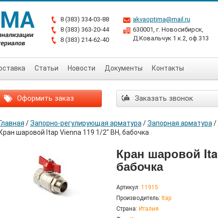
8 (383) 334-03-88
akvaoptima@mail.ru
8 (383) 363-20-44
630001, г. Новосибирск,
Д.Ковальчук 1 к.2, оф.313
8 (383) 214-62-40
оставка
Статьи
Новости
Документы
Контакты
Оформить заказ
Заказать звонок
Главная
/
Запорно-регулирующая арматура
/
Запорная арматура
/
Кран шаровой Itap Vienna 119 1/2" ВН, бабочка
Кран шаровой Itap
бабочка
Артикул:
11915
Производитель:
Itap
Страна:
Италия