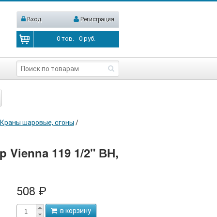
Вход
Регистрация
0
тов. -
0
руб.
Краны шаровые, сгоны
/
 Vienna 119 1/2" ВН,
508 ₽
в корзину