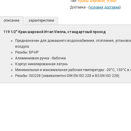
Тип:
Краны шаровые, сгоны
Доставка - (
условия доставки
)
описание
характеристики
119 1/2" Кран шаровой Итап Vienna, стандартный проход
Предназначен для домашнего водоснабжения, отопления, установо
воздуха.
Резьбы: ВР-НР
Алюминиевая ручка - бабочка
Корпус никелированная латунь
Минимальная и максимальная рабочие температуры: -20°C, 150°C в о
Резьбы: ISO228 (эквивалентно DIN EN ISO 228 и BS EN ISO 228).