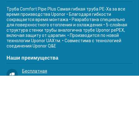
Труба Comfort Pipe Plus Самая гибкая труба РЕ-Ха за все
время производства Uponor • Благодаря гибкости
сокращается время монтажа • Разработана специально
для поверхностного отопления и охлаждения • 5-слойная
структура стенки трубы аналогична трубе Uponor реPEX,
включая защиту от царапин. • Производится по новой
технологии Uponor UAXтм. • Совместима с технологией
соединения Uponor Q&E
Наши преимущества
Бесплатная
доставка
Качественный
сервис
Умная
комплектация
Контакты
Телефоны: