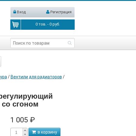
Вход
Регистрация
0
тов. -
0
руб.
ура
/
Вентили для радиаторов
/
 регулирующий
, со сгоном
1 005 ₽
в корзину