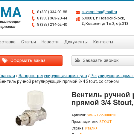
8 (383) 334-03-88
akvaoptima@mail.ru
8 (383) 363-20-44
630001, г. Новосибирск,
Д.Ковальчук 1 к.2, оф.313
8 (383) 214-62-40
оставка
Статьи
Новости
Документы
Контакты
Оформить заказ
Заказать звонок
Главная
/
Запорно-регулирующая арматура
/
Регулирующая армат
Вентиль ручной регулирующий прямой 3/4 Stout, со сгоном
Вентиль ручной
прямой 3/4 Stout
Артикул:
SVR-2122-000020
Производитель:
STOUT
Страна:
Италия