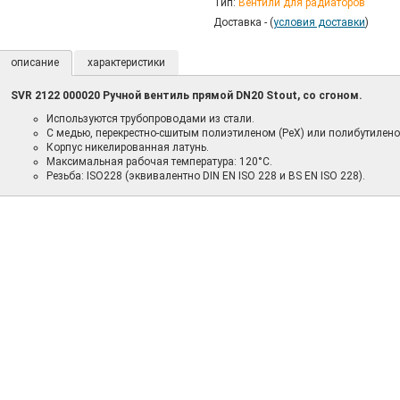
Тип:
Вентили для радиаторов
Доставка - (
условия доставки
)
описание
характеристики
SVR 2122 000020 Ручной вентиль прямой DN20 Stout, со сгоном.
Используются трубопроводами из стали.
С медью, перекрестно-сшитым полиэтиленом (PeX) или полибутилено
Корпус никелированная латунь.
Максимальная рабочая температура: 120°C.
Резьба: ISO228 (эквивалентно DIN EN ISO 228 и BS EN ISO 228).