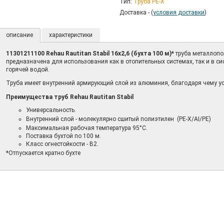
Тип:
Труба PE-X
Доставка - (
условия доставки
)
описание
характеристики
11301211100 Rehau Rautitan Stabil 16х2,6 (бухта 100 м)*
труба металлопо
предназначена для использования как в отопительных системах, так и в с
горячей водой.
Труба
имеет внутренний армирующий слой из алюминия, благодаря чему у
Преимущества труб Rehau Rautitan Stabil
Универсальность.
Внутренний слой -
м
олекулярно сшитый полиэтилен (PE-X/AI/PE)
Максимальная рабочая температура 95°С.
Поставка бухтой по 100 м.
Класс огнестойкости - B2.
*Отпускается кратно бухте