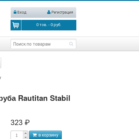
Вход
Регистрация
0
тов. -
0
руб.
/
уба Rautitan Stabil
323 ₽
в корзину