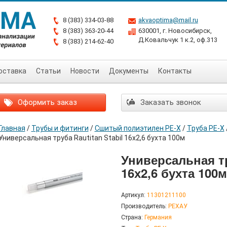
8 (383) 334-03-88
akvaoptima@mail.ru
8 (383) 363-20-44
630001, г. Новосибирск,
Д.Ковальчук 1 к.2, оф.313
8 (383) 214-62-40
оставка
Статьи
Новости
Документы
Контакты
Оформить заказ
Заказать звонок
Главная
/
Трубы и фитинги
/
Сшитый полиэтилен РЕ-Х
/
Труба PE-X
Универсальная труба Rautitan Stabil 16х2,6 бухта 100м
Универсальная тр
16х2,6 бухта 100м
Артикул:
11301211100
Производитель:
РЕХАУ
Страна:
Германия