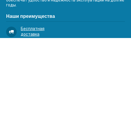
обеспечат удобство и надежность эксплуатации на долгие
годы.
Наши преимущества
Бесплатная
доставка
Качественный
сервис
Умная
комплектация
Контакты
Телефоны:
8 (383) 334-03-88
8 (383) 363-20-44
8 (383) 214-62-40
Адрес:
630001, г. Новосибирск, Д.Ковальчук 1 к.2, оф.313